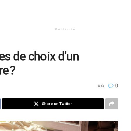
Publicité
res de choix d’un
re ?
A
0
A
Share on Twitter