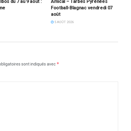
Ibos du 7 au 9 août :
Amical – Tarbes Pyrénées
mme
Football-Blagnac vendredi 07
août
5 AOÛT 2026
*
bligatoires sont indiqués avec