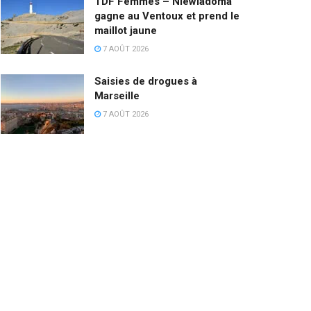
TDF Femmes – Niewiadoma
gagne au Ventoux et prend le
maillot jaune
7 AOÛT 2026
Saisies de drogues à
Marseille
7 AOÛT 2026