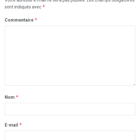
Votre adresse e-mail ne sera pas publiée.
Les champs obligatoires
*
sont indiqués avec
*
Commentaire
*
Nom
*
E-mail