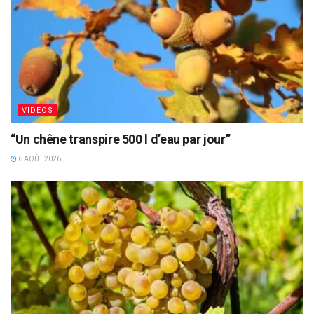
VIDEOS
“Un chêne transpire 500 l d’eau par jour”
6 AOÛT 2026