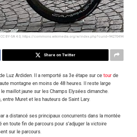
, CC BY-SA 4.0, https://commons.wikimedia.org/w/index.php?curid=94270494
Share on Twitter
 de Luz Ardiden. Il a remporté sa 3e étape sur ce
tour
de
ute montagne en moins de 48 heures. Il reste large
, le maillot jaune sur les Champs Elysées dimanche.
, entre Muret et les hauteurs de Saint Lary.
ar a distancé ses principaux concurrents dans la montée
é en toute fin de parcours pour s’adjuger la victoire
ent sur le parcours.