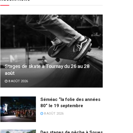
Stages de skate à Tournay du 26 au 28
août
8 AOÛT 2026
Séméac “la folie des années
80” le 19 septembre
8 AOÛT 2026
Des stages de pêche à Soues