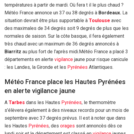
températures à partir de mardi. Où fera t il le plus chaud ?
Météo France annonce un 37 ou 38 degrés à
Bordeaux.
La
situation devrait être plus supportable à
Toulouse
avec
des maximales de 34 degrés soit 9 degrés de plus que les
normales de saison. Sur la côte basque, il fera également
très chaud avec un maximum de 36 degrés annoncés à
Biarritz
au plus fort de l’après midi.Météo France a placé 3
départements en alerte
vigilance
jaune pour risque canicule
: les Landes, la Gironde et les
Pyrénées
Atlantiques.
Météo France place les Hautes Pyrénées
en alerte vigilance jaune
A
Tarbes
dans les Hautes
Pyrénées
, le thermomètre
s’élèvera également à des niveaux records pour un mois de
septembre avec 37 degrés prévus. Il est à noter que dans
les Hautes
Pyrénées
, des
orages
sont annoncès dès ce
lundi soir et le département est classé en
vigilance
jaunes