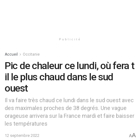
Publicité
Accueil
Occitanie
Pic de chaleur ce lundi, où fera t
il le plus chaud dans le sud
ouest
Il va faire très chaud ce lundi dans le sud ouest avec
des maximales proches de 38 degrés. Une vague
orageuse arrivera sur la France mardi et faire baisser
les températures
A
12 septembre 2022
A