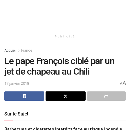
Publicité
Accueil
France
Le pape François ciblé par un
jet de chapeau au Chili
A
17 janvier 2018
A
Sur le Sujet:
Barbecues et cigarettes interdits face au risque incendie