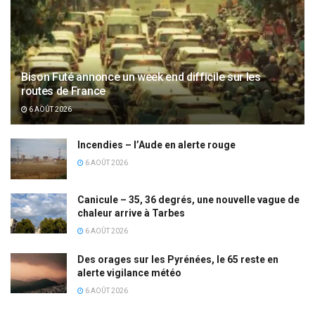
Bison Futé annonce un week end difficile sur les
routes de France
6 AOÛT 2026
Incendies – l’Aude en alerte rouge
6 AOÛT 2026
Canicule – 35, 36 degrés, une nouvelle vague de
chaleur arrive à Tarbes
6 AOÛT 2026
Des orages sur les Pyrénées, le 65 reste en
alerte vigilance météo
6 AOÛT 2026