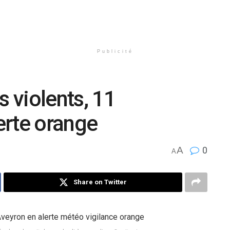
Publicité
s violents, 11
erte orange
A
0
A
Share on Twitter