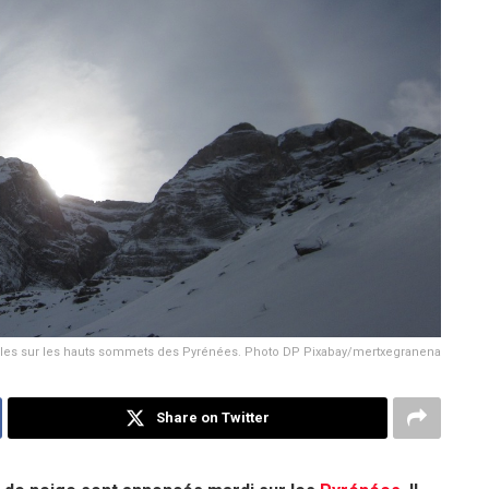
sibles sur les hauts sommets des Pyrénées. Photo DP Pixabay/mertxegranena
Share on Twitter