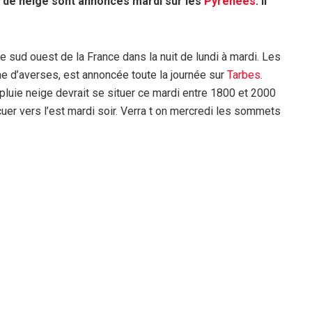
s de neige sont annoncés mardi sur les
Pyrénées
. Il
le sud ouest de la France dans la nuit de lundi à mardi. Les
me d’averses, est annoncée toute la journée sur
Tarbes
.
te pluie neige devrait se situer ce mardi entre 1800 et 2000
cuer vers l’est mardi soir. Verra t on mercredi les sommets