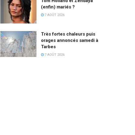
Tom Holland et Zendaya
(enfin) mariés ?
7 AOÛT 2026
Très fortes chaleurs puis
orages annoncés samedi à
Tarbes
7 AOÛT 2026