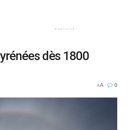
Publicité
 Pyrénées dès 1800
A
0
A