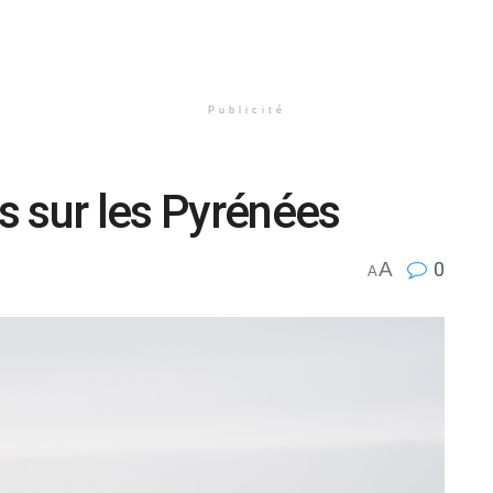
Publicité
 sur les Pyrénées
A
0
A