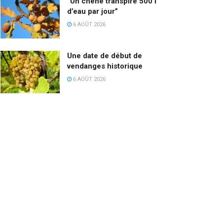
“Un chêne transpire 500 l
d’eau par jour”
6 AOÛT 2026
Une date de début de
vendanges historique
6 AOÛT 2026