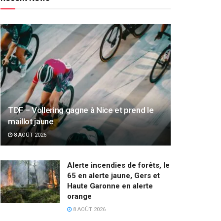
TDF – Vollering gagne à Nice et prend le
maillot jaune
8 AOÛT 2026
Alerte incendies de forêts, le
65 en alerte jaune, Gers et
Haute Garonne en alerte
orange
8 AOÛT 2026