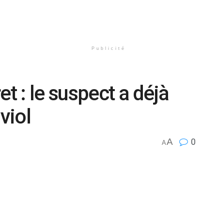
Publicité
et : le suspect a déjà
viol
A
0
A