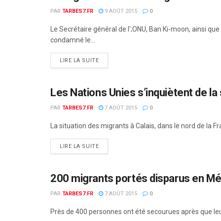
PAR
TARBES7.FR
9 AOÛT 2015
0
Le Secrétaire général de l';ONU, Ban Ki-moon, ainsi que
condamné le...
DETAILS
LIRE LA SUITE
Les Nations Unies s’inquiètent de la 
FRANCE
PAR
TARBES7.FR
7 AOÛT 2015
0
La situation des migrants à Calais, dans le nord de la Fr
DETAILS
LIRE LA SUITE
200 migrants portés disparus en Mé
MONDE
PAR
TARBES7.FR
7 AOÛT 2015
0
Près de 400 personnes ont été secourues après que leur