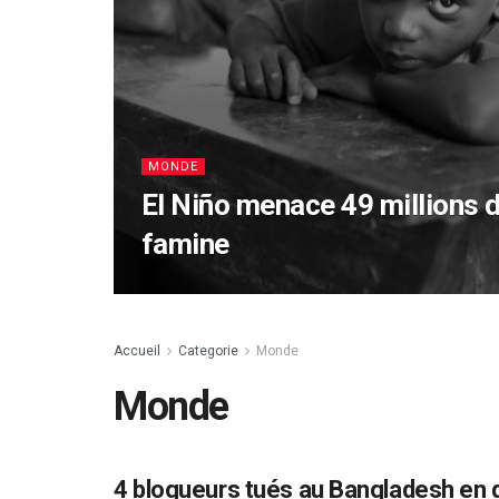
MONDE
El Niño menace 49 millions 
famine
Accueil
Categorie
Monde
Monde
4 blogueurs tués au Bangladesh en
MONDE