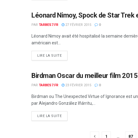
Léonard Nimoy, Spock de Star Trek 
MONDE
PAR
TARBES7.FR
27 FÉVRIER 2015
0
Léonard Nimoy avait été hospitalisé la semaine dernièr
américain est...
DETAILS
LIRE LA SUITE
Birdman Oscar du meilleur film 2015
MONDE
PAR
TARBES7.FR
23 FÉVRIER 2015
0
Birdman ou The Unexpected Virtue of Ignorance est une
par Alejandro González Iñárritu,...
DETAILS
LIRE LA SUITE
1
…
87