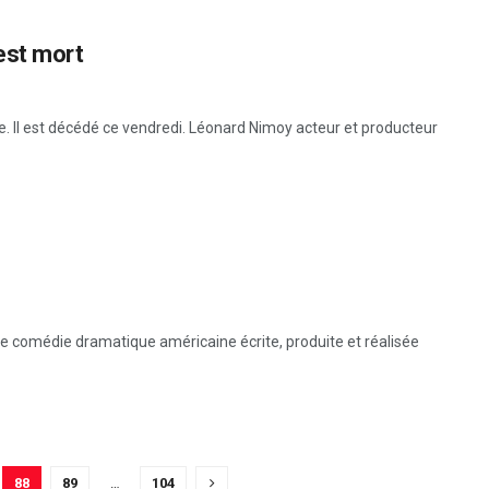
est mort
e. Il est décédé ce vendredi. Léonard Nimoy acteur et producteur
 comédie dramatique américaine écrite, produite et réalisée
88
89
…
104