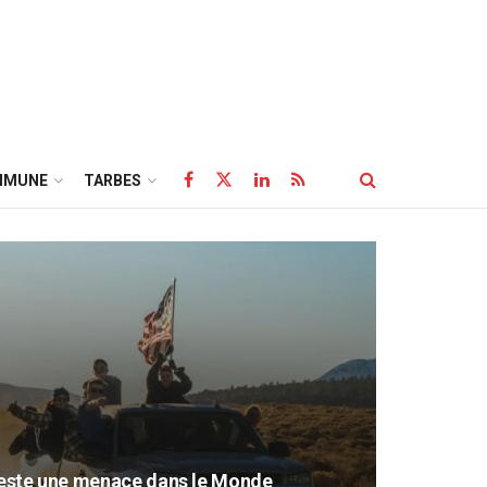
MMUNE
TARBES
 reste une menace dans le Monde