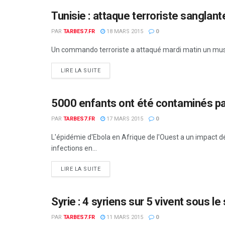
Tunisie : attaque terroriste sangla
MONDE
PAR
TARBES7.FR
18 MARS 2015
0
Un commando terroriste a attaqué mardi matin un musée d
DETAILS
LIRE LA SUITE
5000 enfants ont été contaminés pa
MONDE
PAR
TARBES7.FR
17 MARS 2015
0
L'épidémie d'Ebola en Afrique de l'Ouest a un impact d
infections en...
DETAILS
LIRE LA SUITE
Syrie : 4 syriens sur 5 vivent sous le
MONDE
PAR
TARBES7.FR
11 MARS 2015
0