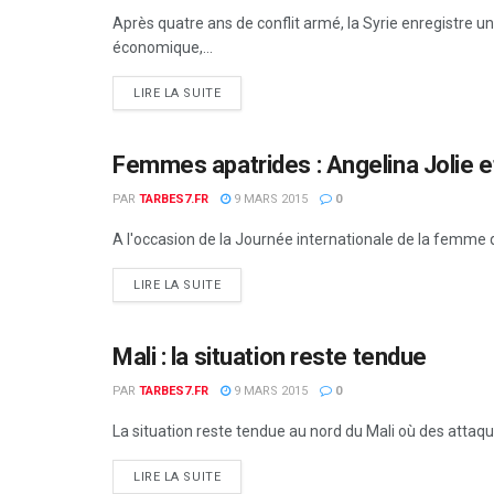
Après quatre ans de conflit armé, la Syrie enregistre u
économique,...
DETAILS
LIRE LA SUITE
Femmes apatrides : Angelina Jolie et
MONDE
PAR
TARBES7.FR
9 MARS 2015
0
A l'occasion de la Journée internationale de la femme q
DETAILS
LIRE LA SUITE
Mali : la situation reste tendue
MONDE
PAR
TARBES7.FR
9 MARS 2015
0
La situation reste tendue au nord du Mali où des attaque
DETAILS
LIRE LA SUITE