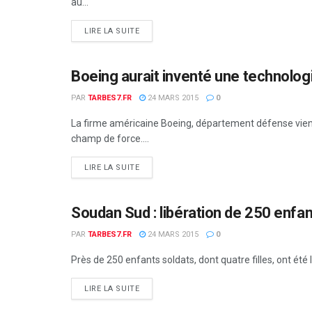
au...
DETAILS
LIRE LA SUITE
Boeing aurait inventé une technolog
MONDE
PAR
TARBES7.FR
24 MARS 2015
0
La firme américaine Boeing, département défense vient
champ de force....
DETAILS
LIRE LA SUITE
Soudan Sud : libération de 250 enfan
MONDE
PAR
TARBES7.FR
24 MARS 2015
0
Près de 250 enfants soldats, dont quatre filles, ont ét
DETAILS
LIRE LA SUITE