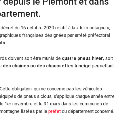
r depuis le Piémont et dans
partement.
décret du 16 octobre 2020 relatif à la « loi montagne »,
graphiques françaises désignées par arrêté préfectoral
nts
.
ourds doivent soit être munis de
quatre pneus hiver
, soit
ue
des chaînes ou des chaussettes à neige
permettant
Cette obligation, qui ne concerne pas les véhicules
équipés de pneus à clous, s’applique chaque année entre
le 1er novembre et le 31 mars dans les communes de
montagne listées par le
préfet
du département concerné.