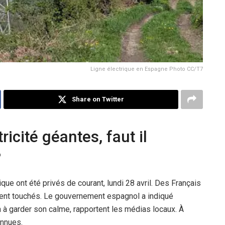
Ligne électrique en Espagne Photo CC/T7
Share on Twitter
icité géantes, faut il
?
ique ont été privés de courant, lundi 28 avril. Des Français
ment touchés. Le gouvernement espagnol a indiqué
 à garder son calme, rapportent les médias locaux. À
onnues.