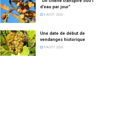
“Un chêne transpire 500 l
d’eau par jour”
6 AOÛT 2026
Une date de début de
vendanges historique
6 AOÛT 2026