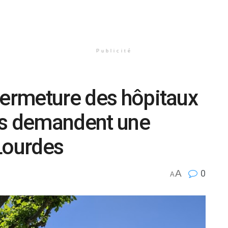
Publicité
fermeture des hôpitaux
es demandent une
Lourdes
A
0
A