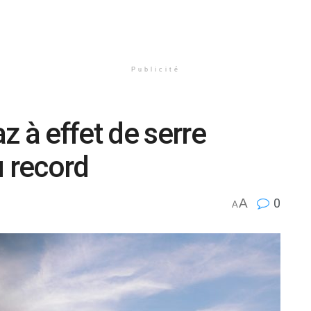
Publicité
z à effet de serre
u record
A
0
A