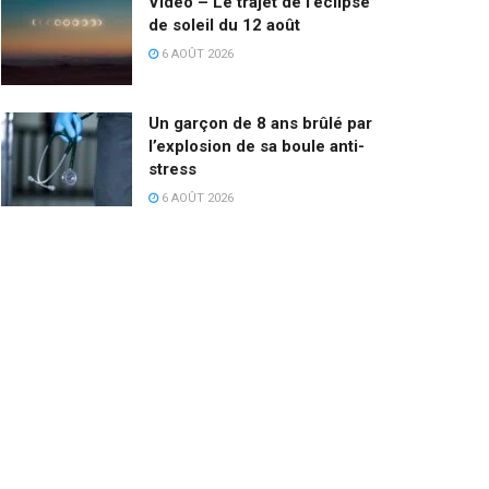
VIdéo – Le trajet de l’éclipse
de soleil du 12 août
6 AOÛT 2026
Un garçon de 8 ans brûlé par
l’explosion de sa boule anti-
stress
6 AOÛT 2026