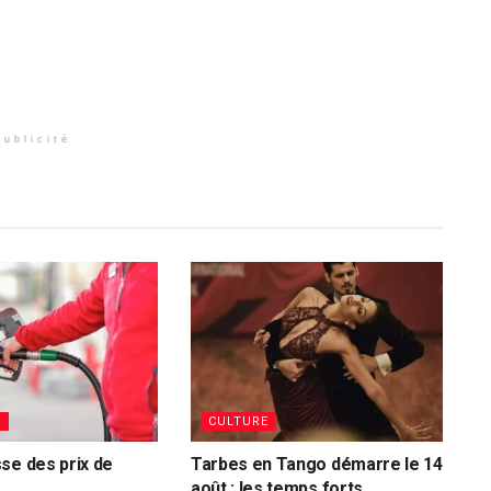
Publicité
S
CULTURE
se des prix de
Tarbes en Tango démarre le 14
août : les temps forts