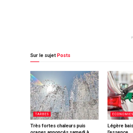
Sur le sujet
Posts
TARBES
ECONOMIE
Très fortes chaleurs puis
Légère bais
orages annoncés samedi à
l’essence