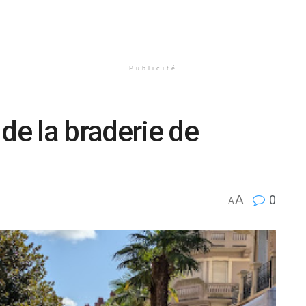
Publicité
de la braderie de
A
0
A