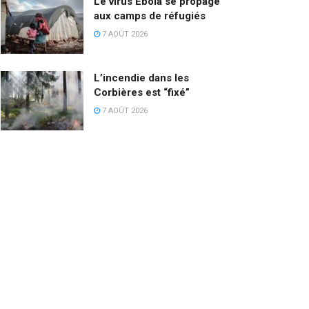
Le virus Ebola se propage
aux camps de réfugiés
7 AOÛT 2026
L’incendie dans les
Corbières est “fixé”
7 AOÛT 2026