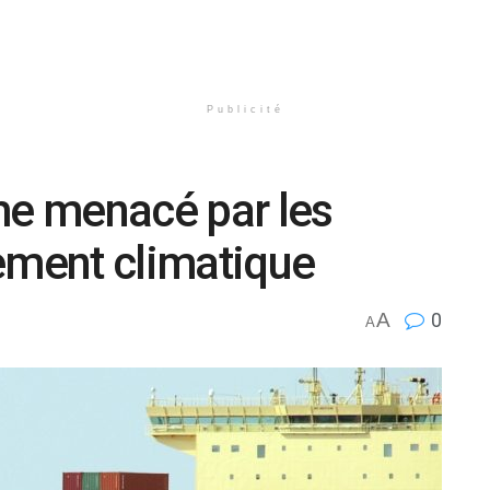
Publicité
me menacé par les
ement climatique
A
0
A