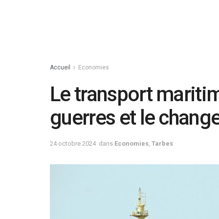
Accueil
Economies
Le transport mariti
guerres et le chang
24 octobre 2024
dans
Economies
,
Tarbes