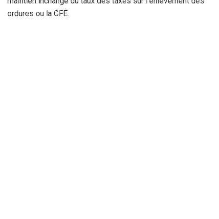
maintien inchangé du taux des taxes sur l’enlèvement des
ordures ou la CFE.