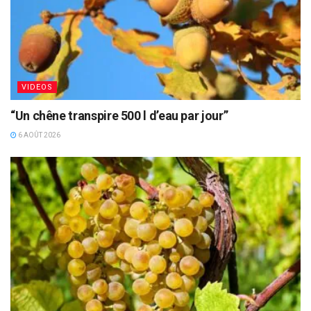
VIDEOS
“Un chêne transpire 500 l d’eau par jour”
6 AOÛT 2026