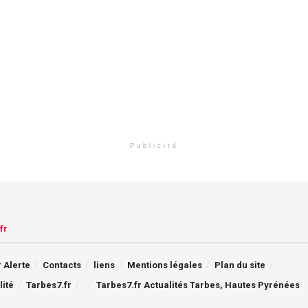
Publicité
fr
 Alerte
Contacts
liens
Mentions légales
Plan du site
lité
Tarbes7.fr
Tarbes7.fr Actualités Tarbes, Hautes Pyrénées