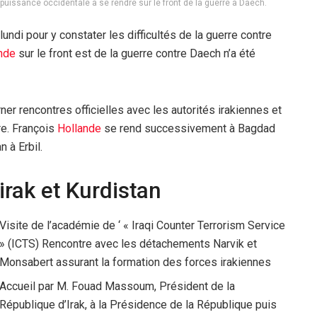
 puissance occidentale à se rendre sur le front de la guerre à Daech.
lundi pour y constater les difficultés de la guerre contre
nde
sur le front est de la guerre contre Daech n’a été
r rencontres officielles avec les autorités irakiennes et
re. François
Hollande
se rend successivement à Bagdad
n à Erbil.
irak et Kurdistan
Visite de l’académie de ‘ « Iraqi Counter Terrorism Service
» (ICTS) Rencontre avec les détachements Narvik et
Monsabert assurant la formation des forces irakiennes
Accueil par M. Fouad Massoum, Président de la
République d’Irak, à la Présidence de la République puis