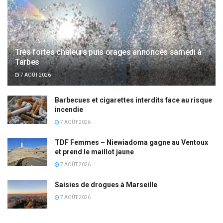
Très fortes chaleurs puis orages annoncés samedi à
Tarbes
7 AOÛT 2026
Barbecues et cigarettes interdits face au risque
incendie
7 AOÛT 2026
TDF Femmes – Niewiadoma gagne au Ventoux
et prend le maillot jaune
7 AOÛT 2026
Saisies de drogues à Marseille
7 AOÛT 2026