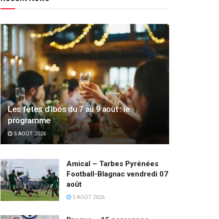
Les fêtes d’Ibos du 7 au 9 août : le
programme
5 AOÛT 2026
Amical – Tarbes Pyrénées
Football-Blagnac vendredi 07
août
5 AOÛT 2026