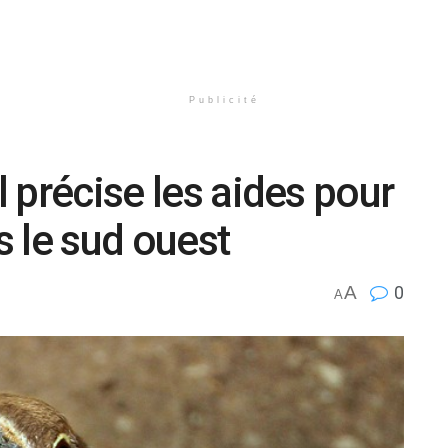
Publicité
l précise les aides pour
s le sud ouest
A
0
A