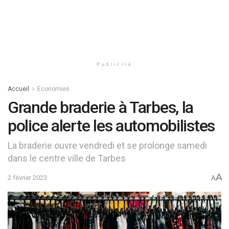
Publicité
Accueil
Economies
Grande braderie à Tarbes, la
police alerte les automobilistes
La braderie ouvre vendredi et se prolonge samedi
dans le centre ville de Tarbes
A
2 février 2023
A