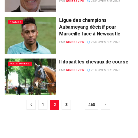
PAR
TARBES7.FR
26 NOVEMBRE 2025
Ligue des champions –
FRANCE
Aubameyang décisif pour
Marseille face à Newcastle
PAR
TARBES7.FR
26 NOVEMBRE 2025
Il dopait les chevaux de course
FAITS DIVERS
PAR
TARBES7.FR
25 NOVEMBRE 2025
1
2
3
…
463