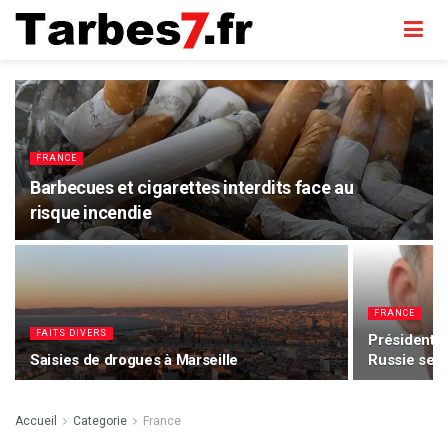
FRANCE
Barbecues et cigarettes interdits face au
risque incendie
FRANCE
FAITS DIVERS
Présidentie
Saisies de drogues à Marseille
Russie se m
Accueil
Categorie
France