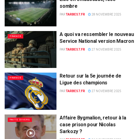
sombre
PAR
TARBES7.FR
28 NOVEMBRE 2025
A quoi va ressembler le nouveau
FRANCE
Service National version Macron
PAR
TARBES7.FR
27 NOVEMBRE 2025
Retour sur la 5e journée de
FRANCE
Ligue des champions
PAR
TARBES7.FR
27 NOVEMBRE 2025
Affaire Bygmalion, retour à la
FAITS DIVERS
case prison pour Nicolas
Sarkozy ?