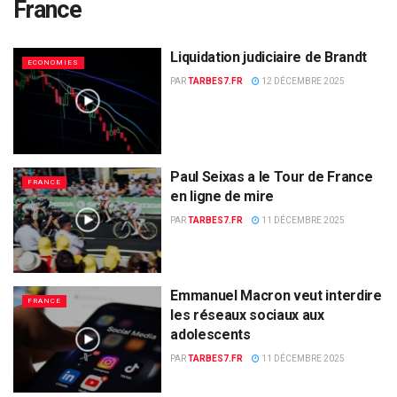
France
Liquidation judiciaire de Brandt
ECONOMIES
PAR
TARBES7.FR
12 DÉCEMBRE 2025
Paul Seixas a le Tour de France
FRANCE
en ligne de mire
PAR
TARBES7.FR
11 DÉCEMBRE 2025
Emmanuel Macron veut interdire
FRANCE
les réseaux sociaux aux
adolescents
PAR
TARBES7.FR
11 DÉCEMBRE 2025