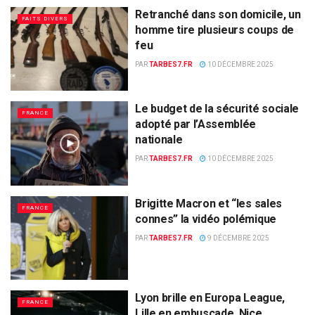
Retranché dans son domicile, un
FAITS DIVERS
homme tire plusieurs coups de
feu
PAR
TARBES7.FR
10 DÉCEMBRE 2025
Le budget de la sécurité sociale
FRANCE
adopté par l’Assemblée
nationale
PAR
TARBES7.FR
10 DÉCEMBRE 2025
Brigitte Macron et “les sales
FRANCE
connes” la vidéo polémique
PAR
TARBES7.FR
9 DÉCEMBRE 2025
Lyon brille en Europa League,
FRANCE
Lille en embuscade, Nice