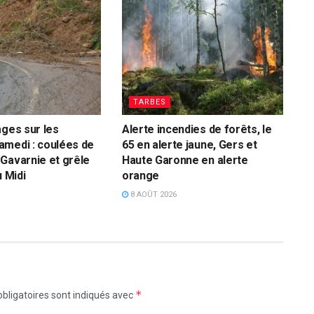
TARBES
ages sur les
Alerte incendies de forêts, le
amedi : coulées de
65 en alerte jaune, Gers et
Gavarnie et grêle
Haute Garonne en alerte
u Midi
orange
8 AOÛT 2026
*
bligatoires sont indiqués avec