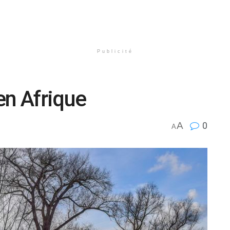
Publicité
en Afrique
A
0
A