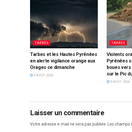
TARBES
TARBES
Tarbes et les Hautes Pyrénées
Violents or
en alerte vigilance orange aux
Pyrénées s
Orages ce dimanche
boues vers 
sur le Pic d
9 AOÛT 2026
9 AOÛT 2026
Laisser un commentaire
Votre adresse e-mail ne sera pas publiée.
Les champs o