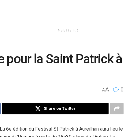
Publicité
e pour la Saint Patrick à
A
0
A
Share on Twitter
La 6e édition du Festival St Patrick à Aureilhan aura lieu le
samedi 16 mars à partir de 18h30 place de l’Eglise. La