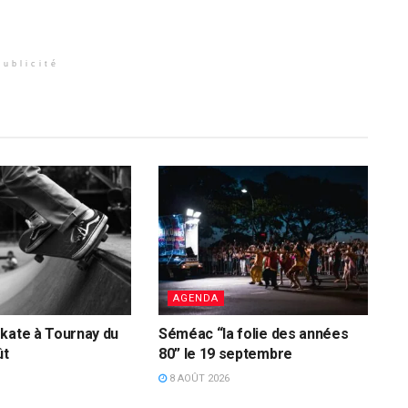
Publicité
AGENDA
kate à Tournay du
Séméac “la folie des années
ût
80” le 19 septembre
8 AOÛT 2026