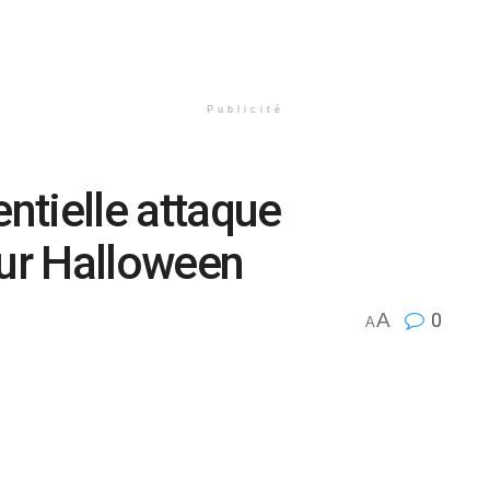
Publicité
entielle attaque
our Halloween
A
0
A