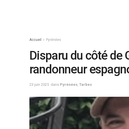
Accueil
Pyrénées
Disparu du côté de 
randonneur espagnol
23 juin 2025
dans
Pyrénées
,
Tarbes