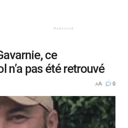
Publicité
Gavarnie, ce
 n’a pas été retrouvé
A
0
A