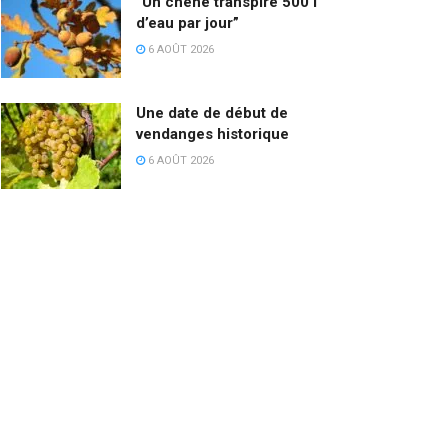
“Un chêne transpire 500 l
d’eau par jour”
6 AOÛT 2026
Une date de début de
vendanges historique
6 AOÛT 2026