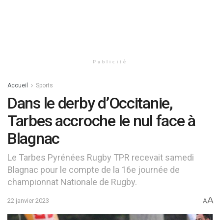
Publicité
Accueil
Sports
Dans le derby d’Occitanie,
Tarbes accroche le nul face à
Blagnac
Le Tarbes Pyrénées Rugby TPR recevait samedi
Blagnac pour le compte de la 16e journée de
championnat Nationale de Rugby.
A
22 janvier 2023
A