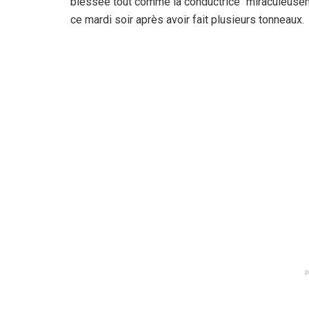
blessée tout comme la conductrice “miraculeuse
ce mardi soir après avoir fait plusieurs tonneaux.