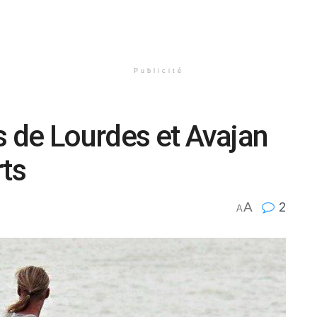
Publicité
s de Lourdes et Avajan
rts
A
2
A