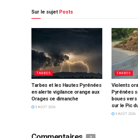
Sur le sujet
Posts
TARBES
TARBES
Tarbes et les Hautes Pyrénées
Violents or
en alerte vigilance orange aux
Pyrénées s
Orages ce dimanche
boues vers 
sur le Pic d
9 AOÛT 2026
9 AOÛT 2026
Commentaires
2