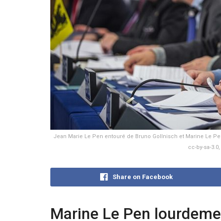
Jean Marie Le Pen entouré de Bruno Gollnisch et Marine Le 
cc-by-sa-3.
Share on Facebook
Marine Le Pen lourdem