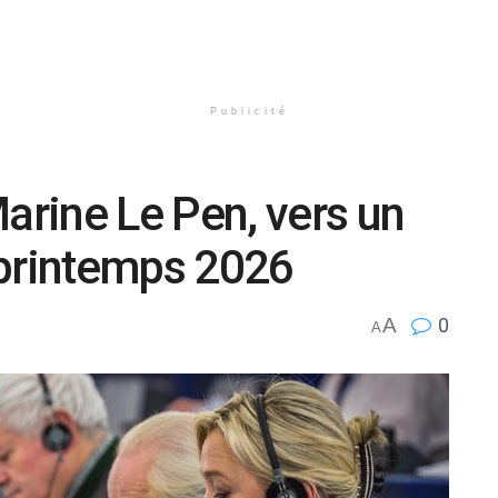
Publicité
rine Le Pen, vers un
 printemps 2026
A
0
A