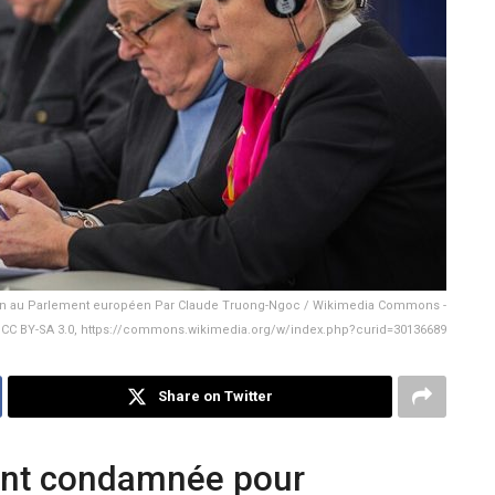
Pen au Parlement européen Par Claude Truong-Ngoc / Wikimedia Commons -
0, CC BY-SA 3.0, https://commons.wikimedia.org/w/index.php?curid=30136689
Share on Twitter
ent condamnée pour