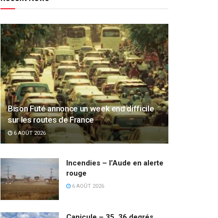
Bison Futé annonce un week end difficile
sur les routes de France
6 AOÛT 2026
Incendies – l’Aude en alerte
rouge
6 AOÛT 2026
Canicule – 35, 36 degrés,