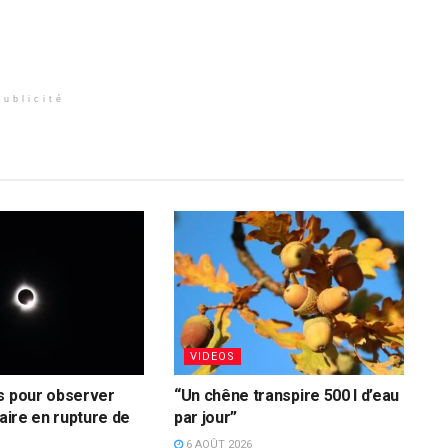
Publicité
VIDEOS
s pour observer
“Un chêne transpire 500 l d’eau
laire en rupture de
par jour”
6 AOÛT 2026