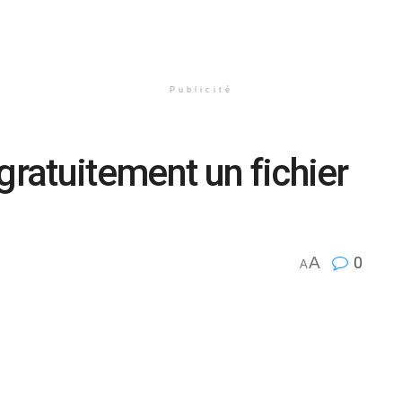
Publicité
ratuitement un fichier
A
0
A