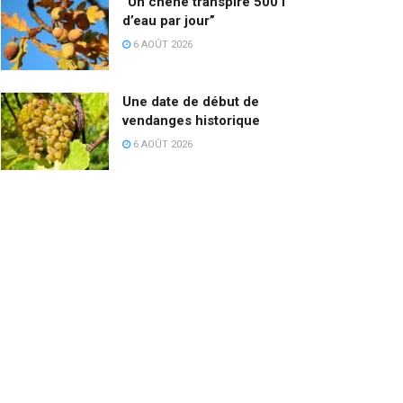
“Un chêne transpire 500 l
d’eau par jour”
6 AOÛT 2026
Une date de début de
vendanges historique
6 AOÛT 2026