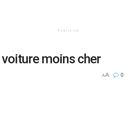
Publicité
voiture moins cher
A
0
A