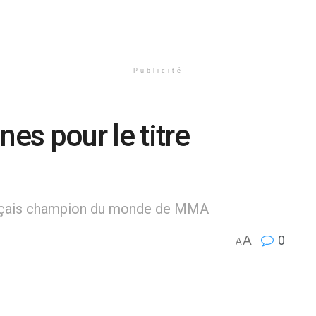
Publicité
nes pour le titre
rançais champion du monde de MMA
A
0
A