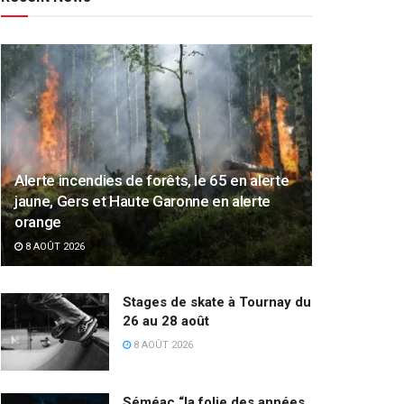
Alerte incendies de forêts, le 65 en alerte
jaune, Gers et Haute Garonne en alerte
orange
8 AOÛT 2026
Stages de skate à Tournay du
26 au 28 août
8 AOÛT 2026
Séméac “la folie des années