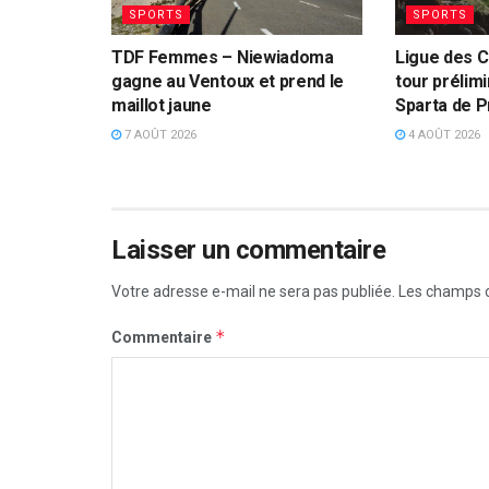
SPORTS
SPORTS
TDF Femmes – Niewiadoma
Ligue des 
gagne au Ventoux et prend le
tour prélim
maillot jaune
Sparta de 
7 AOÛT 2026
4 AOÛT 2026
Laisser un commentaire
Votre adresse e-mail ne sera pas publiée.
Les champs o
*
Commentaire