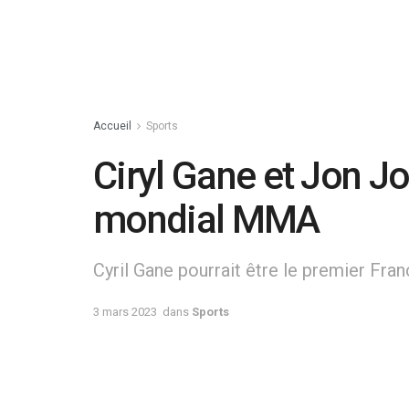
Accueil
Sports
Ciryl Gane et Jon Jo
mondial MMA
Cyril Gane pourrait être le premier F
3 mars 2023
dans
Sports