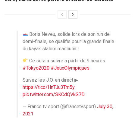
Boris Neveu, solide lors de son run de
demi-finale, se qualifie pour la grande finale
du kayak slalom masculin !
Ce sera à suivre à partir de 9 heures
#Tokyo2020
#JeuxOlympiques
Suivez les J.O. en direct ▶
https://t.co/HnTJu3Tm5y
pic.twitter.com/SKCdQVkS7D
— France tv sport (@francetvsport)
July 30,
2021