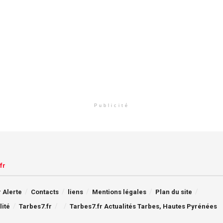
Publicité
fr
 Alerte
Contacts
liens
Mentions légales
Plan du site
lité
Tarbes7.fr
Tarbes7.fr Actualités Tarbes, Hautes Pyrénées