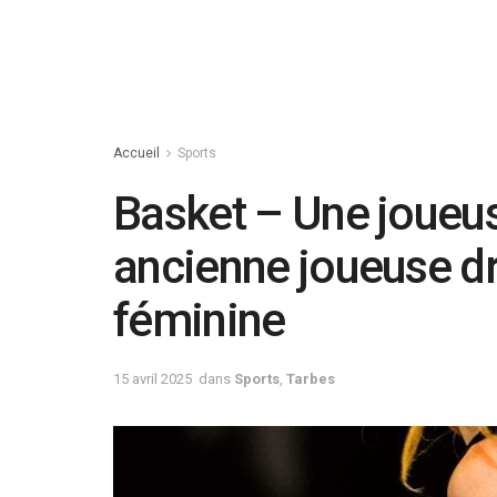
Accueil
Sports
Basket – Une joueus
ancienne joueuse d
féminine
15 avril 2025
dans
Sports
,
Tarbes