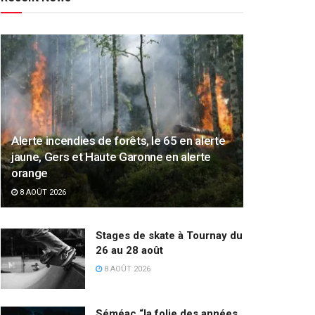
Alerte incendies de forêts, le 65 en alerte
jaune, Gers et Haute Garonne en alerte
orange
8 AOÛT 2026
Stages de skate à Tournay du
26 au 28 août
8 AOÛT 2026
Séméac “la folie des années