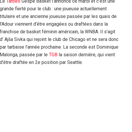
Le
Tarbes
Gespe Basket l’annonce ce mardi et c’est une
grande fierté pour le club : une joueuse actuellement
titulaire et une ancienne joueuse passée par les quais de
l’Adour viennent d’être engagées ou draftées dans la
franchise de basket féminin américain, la WNBA. Il s’agit
d’ Ajša Sivka qui rejoint le club de Chicago et ne sera donc
par tarbaise l’année prochaine. La seconde est Dominique
Malonga, passée par le
TGB
la saison dernière, qui vient
d’être draftée en 2e position par Seattle.