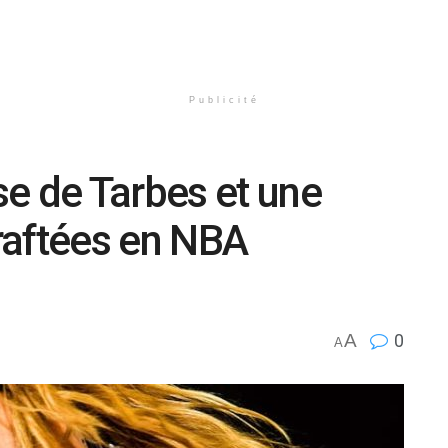
Publicité
e de Tarbes et une
raftées en NBA
A
0
A