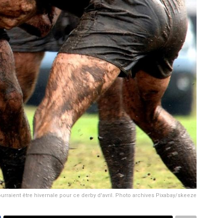
rraient être hivernale pour ce derby d'avril. Photo archives Pixabay/skeeze