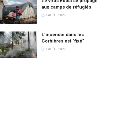
Le virus Ebola se propage
aux camps de réfugiés
7 AOÛT 2026
L’incendie dans les
Corbières est “fixé”
7 AOÛT 2026