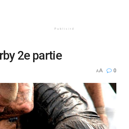
Publicité
by 2e partie
A
0
A