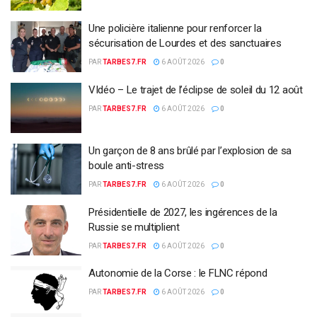
Une policière italienne pour renforcer la
sécurisation de Lourdes et des sanctuaires
PAR
TARBES7.FR
6 AOÛT 2026
0
VIdéo – Le trajet de l’éclipse de soleil du 12 août
PAR
TARBES7.FR
6 AOÛT 2026
0
Un garçon de 8 ans brûlé par l’explosion de sa
boule anti-stress
PAR
TARBES7.FR
6 AOÛT 2026
0
Présidentielle de 2027, les ingérences de la
Russie se multiplient
PAR
TARBES7.FR
6 AOÛT 2026
0
Autonomie de la Corse : le FLNC répond
PAR
TARBES7.FR
6 AOÛT 2026
0