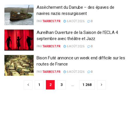
Assèchement du Danube – des épaves de
navires nazis ressurgissent
PAR
TARBES7.FR
6 AOÛT 2026
0
Aureilhan Ouverture de la Saison de l’ECLA 4
septembre avec théâtre et Jazz
PAR
TARBES7.FR
6 AOÛT 2026
0
Bison Futé annonce un week end difficile sur les
routes de France
PAR
TARBES7.FR
6 AOÛT 2026
0
1
2
3
…
1 268