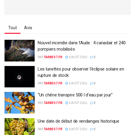
Tout
Avis
Nouvel incendie dans l’Aude : 4 canadair et 240
pompiers mobilisés
PAR
TARBES7.FR
6 AOÛT 2026
0
Les lunettes pour observer l’éclipse solaire en
rupture de stock
PAR
TARBES7.FR
6 AOÛT 2026
0
“Un chêne transpire 500 l d’eau par jour”
PAR
TARBES7.FR
6 AOÛT 2026
0
Une date de début de vendanges historique
PAR
TARBES7.FR
6 AOÛT 2026
0