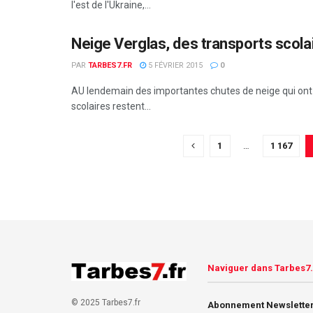
l'est de l'Ukraine,...
Neige Verglas, des transports scola
PAR
TARBES7.FR
5 FÉVRIER 2015
0
AU lendemain des importantes chutes de neige qui ont 
scolaires restent...
1
…
1 167
Naviguer dans Tarbes7.
© 2025 Tarbes7.fr
Abonnement Newsletter