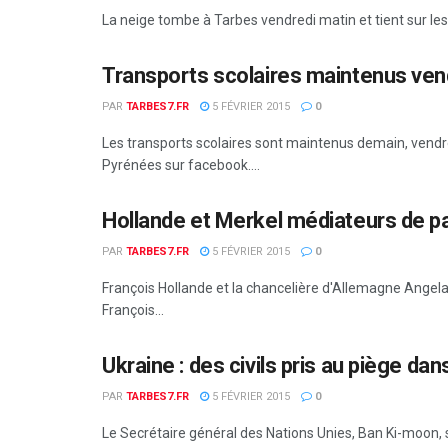
La neige tombe à Tarbes vendredi matin et tient sur les 
Transports scolaires maintenus ve
PAR
TARBES7.FR
5 FÉVRIER 2015
0
Les transports scolaires sont maintenus demain, vendred
Pyrénées sur facebook....
Hollande et Merkel médiateurs de pa
PAR
TARBES7.FR
5 FÉVRIER 2015
0
François Hollande et la chancelière d'Allemagne Angela M
François...
Ukraine : des civils pris au piège dan
PAR
TARBES7.FR
5 FÉVRIER 2015
0
Le Secrétaire général des Nations Unies, Ban Ki-moon, 