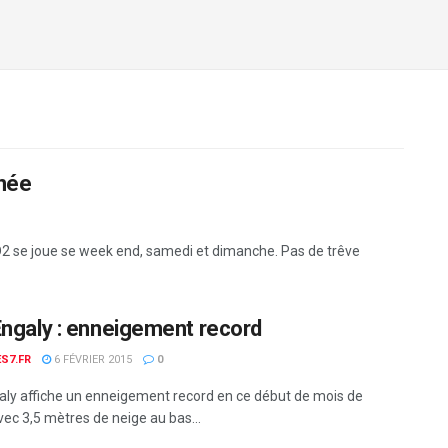
rnée
D2 se joue se week end, samedi et dimanche. Pas de trêve
Engaly : enneigement record
S7.FR
6 FÉVRIER 2015
0
aly affiche un enneigement record en ce début de mois de
vec 3,5 mètres de neige au bas...