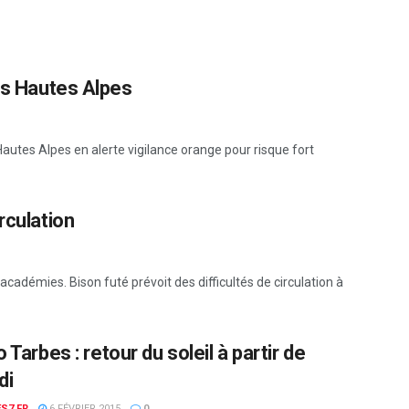
les Hautes Alpes
autes Alpes en alerte vigilance orange pour risque fort
rculation
cadémies. Bison futé prévoit des difficultés de circulation à
Tarbes : retour du soleil à partir de
di
S7.FR
6 FÉVRIER 2015
0