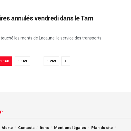
ires annulés vendredi dans le Tarn
touché les monts de Lacaune, le service des transports
1 168
1 169
…
1 269
fr
 Alerte
Contacts
liens
Mentions légales
Plan du site