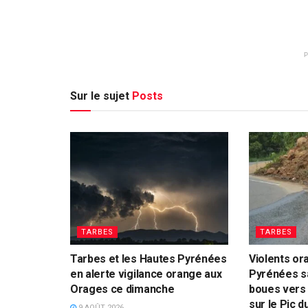
Sur le sujet
Posts
TARBES
TARBES
Tarbes et les Hautes Pyrénées
Violents or
en alerte vigilance orange aux
Pyrénées s
Orages ce dimanche
boues vers 
sur le Pic d
9 AOÛT 2026