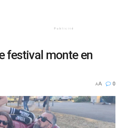
Publicité
e festival monte en
A
0
A