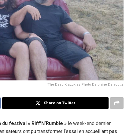
"The Dead Krazukies Photo Delphine Delacotte
Share on Twitter
 du festival « Riff’N’Rumble »
le week-end dernier.
anisateurs ont pu transformer l’essai en accueillant pas