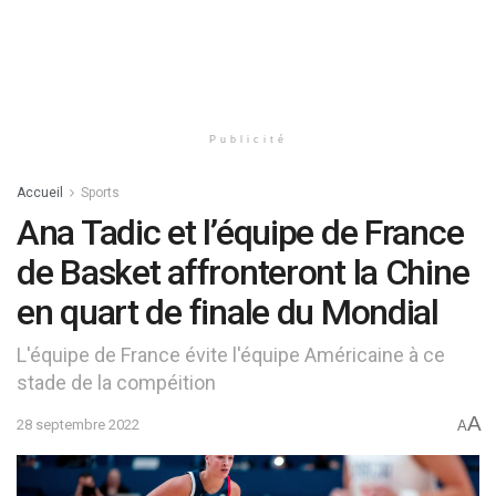
Publicité
Accueil
Sports
Ana Tadic et l’équipe de France
de Basket affronteront la Chine
en quart de finale du Mondial
L'équipe de France évite l'équipe Américaine à ce
stade de la compéition
A
28 septembre 2022
A