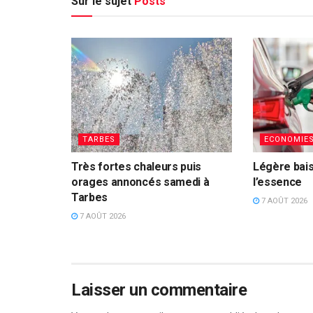
Sur le sujet
Posts
TARBES
ECONOMIE
Très fortes chaleurs puis
Légère bais
orages annoncés samedi à
l’essence
Tarbes
7 AOÛT 2026
7 AOÛT 2026
Laisser un commentaire