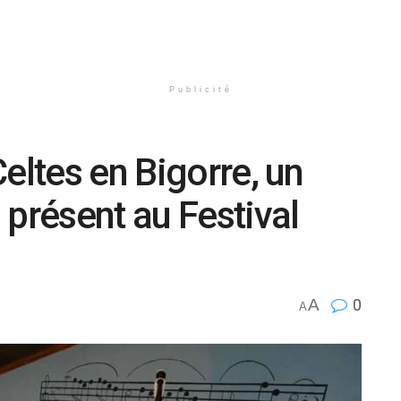
Publicité
eltes en Bigorre, un
 présent au Festival
A
0
A