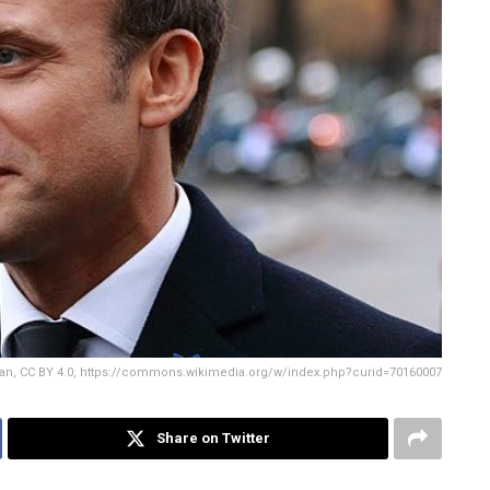
an, CC BY 4.0, https://commons.wikimedia.org/w/index.php?curid=70160007
Share on Twitter