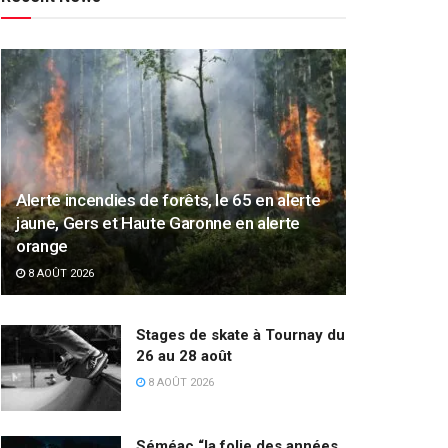
Alerte incendies de forêts, le 65 en alerte
jaune, Gers et Haute Garonne en alerte
orange
8 AOÛT 2026
Stages de skate à Tournay du
26 au 28 août
8 AOÛT 2026
Séméac “la folie des années