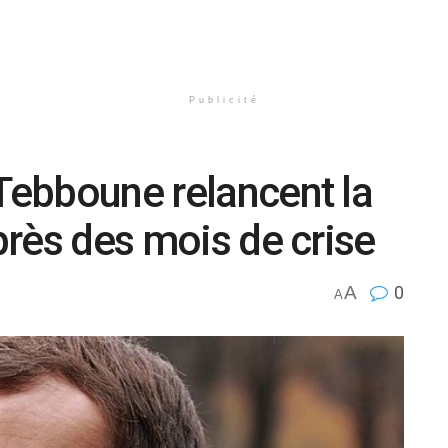
Publicité
 Tebboune relancent la
après des mois de crise
A
0
A