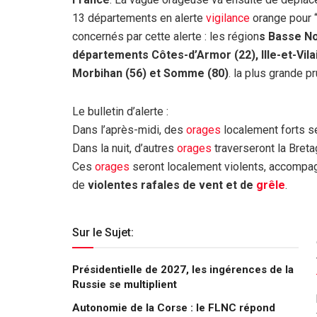
13 départements en alerte
vigilance
orange pour 
concernés par cette alerte : les région
s Basse No
départements Côtes-d’Armor (22), Ille-et-Vilai
Morbihan (56) et Somme (80)
. la plus grande 
Le bulletin d’alerte :
Dans l’après-midi, des
orages
localement forts s
Dans la nuit, d’autres
orages
traverseront la Breta
Ces
orages
seront localement violents, accomp
de
violentes rafales de vent et de
grêle
.
Sur le Sujet:
Présidentielle de 2027, les ingérences de la
Russie se multiplient
Autonomie de la Corse : le FLNC répond