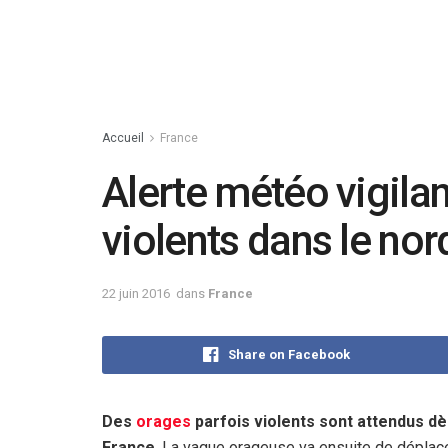
Accueil
France
Alerte météo vigila
violents dans le nor
22 juin 2016
dans
France
Share on Facebook
Des
orages
parfois violents sont attendus dè
France
. La vague orageuse va ensuite de déplace