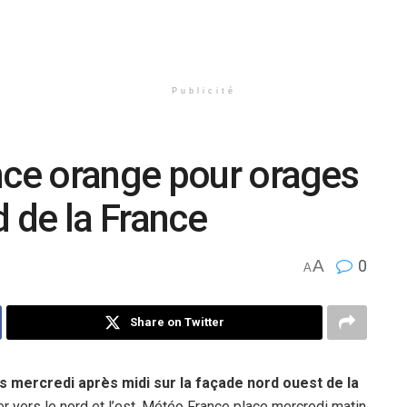
Publicité
nce orange pour orages
d de la France
A
0
A
Share on Twitter
s mercredi après midi sur la façade nord ouest de la
r vers le nord et l’est. Météo France place mercredi matin