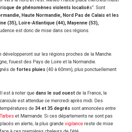
“
risque de phénomènes violents localisé
s”. Sont
rmandie, Haute Normandie, Nord Pas de Calais et les
ne (35), Loire-Atlantique (44), Mayenne (53),
prudence est donc de mise dans ces régions.
e développeront sur les régions proches de la Manche.
gne, l’ouest des Pays de Loire et la Normandie.
agnés de
fortes pluies
(40 à 60mm), plus ponctuellement
Il est à noter que
dans le sud ouest
de la France, la
canicule est attendue ce mercredi après midi. Des
températures de
34 et 35 degrés
sont annoncées entre
Tarbes
et Marmande. Si ces départements ne sont pas
placés en alerte, la plus grande
vigilance
reste de mise
face à ces premières chaleurs de l’été.