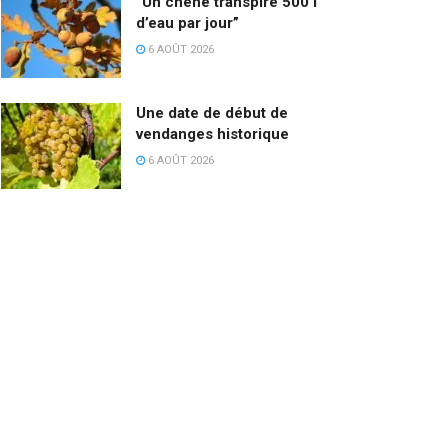
“Un chêne transpire 500 l
d’eau par jour”
6 AOÛT 2026
Une date de début de
vendanges historique
6 AOÛT 2026