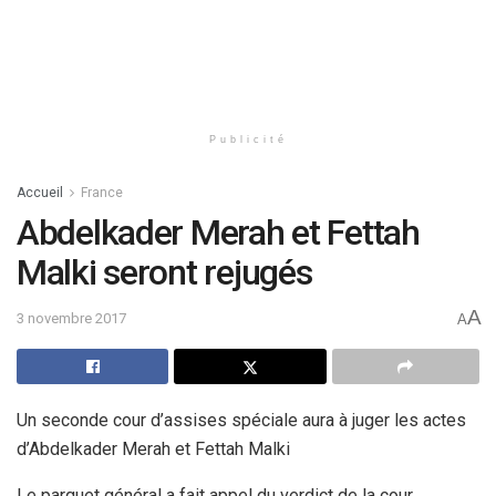
Publicité
Accueil
France
Abdelkader Merah et Fettah
Malki seront rejugés
A
3 novembre 2017
A
Un seconde cour d’assises spéciale aura à juger les actes
d’Abdelkader Merah et Fettah Malki
Le parquet général a fait appel du verdict de la cour