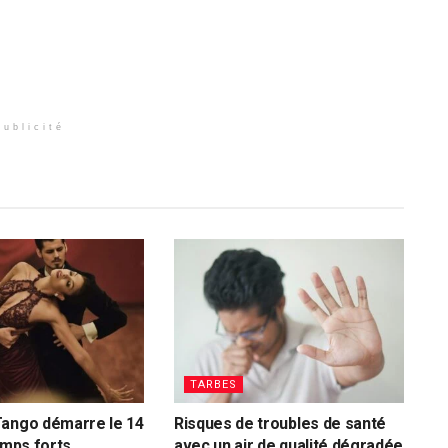
Publicité
TARBES
Tango démarre le 14
Risques de troubles de santé
emps forts
avec un air de qualité dégradée