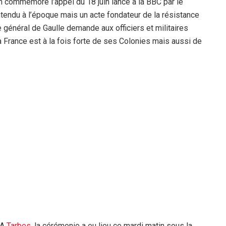
 commémore l’appel du 18 juin lancé à la BBC par le
ntendu à l’époque mais un acte fondateur de la résistance
le général de Gaulle demande aux officiers et militaires
la France est à la fois forte de ses Colonies mais aussi de
A
Tarbes
, la cérémonie a eu lieu ce mardi matin sous la