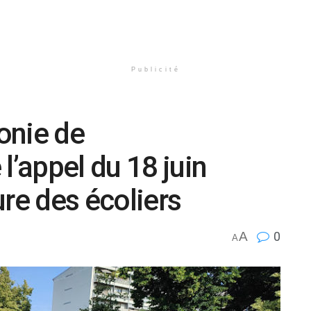
Publicité
onie de
’appel du 18 juin
ure des écoliers
A
0
A