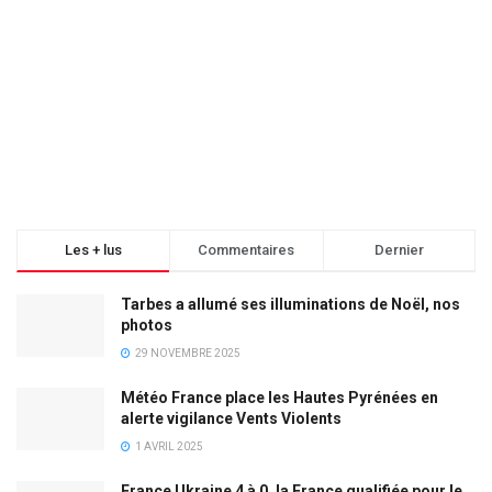
Les + lus
Commentaires
Dernier
Tarbes a allumé ses illuminations de Noël, nos
photos
29 NOVEMBRE 2025
Météo France place les Hautes Pyrénées en
alerte vigilance Vents Violents
1 AVRIL 2025
France Ukraine 4 à 0, la France qualifiée pour le