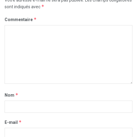
Votre adresse e-mail ne sera pas publiée.
Les champs obligatoires
*
sont indiqués avec
*
Commentaire
*
Nom
*
E-mail